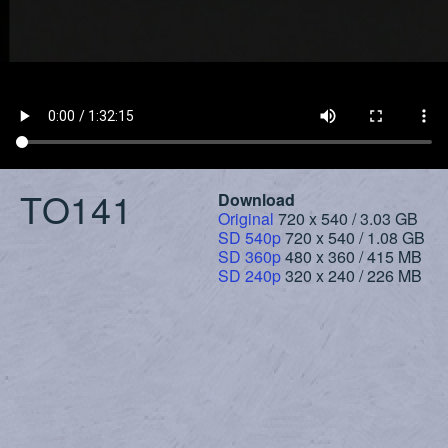
TO141
Download
Original
720 x 540 / 3.03 GB
SD 540p
720 x 540 / 1.08 GB
SD 360p
480 x 360 / 415 MB
SD 240p
320 x 240 / 226 MB