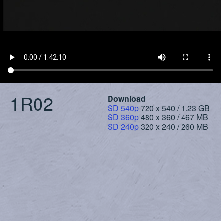
1R02
Download
SD 540p
720 x 540 / 1.23 GB
SD 360p
480 x 360 / 467 MB
SD 240p
320 x 240 / 260 MB