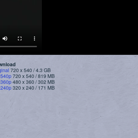
wnload
ginal
720 x 540 / 4.3 GB
 540p
720 x 540 / 819 MB
 360p
480 x 360 / 302 MB
 240p
320 x 240 / 171 MB