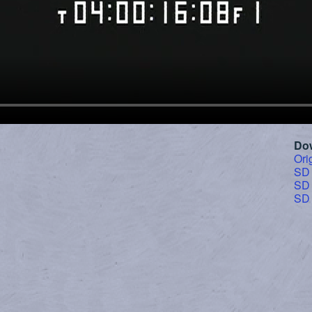
Do
Ori
SD
SD
SD