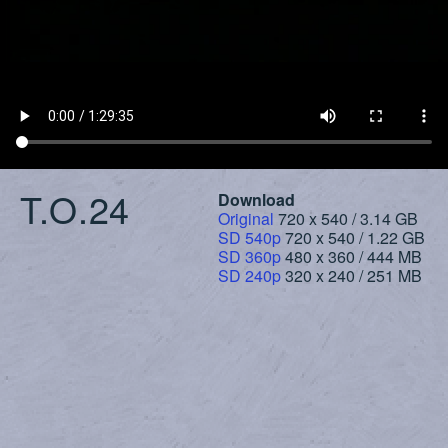
T.O.24
Download
Original
720 x 540 / 3.14 GB
SD 540p
720 x 540 / 1.22 GB
SD 360p
480 x 360 / 444 MB
SD 240p
320 x 240 / 251 MB