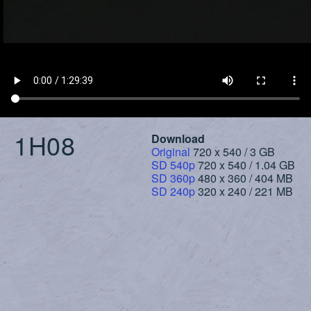
1H08
Download
Original
720 x 540 / 3 GB
SD 540p
720 x 540 / 1.04 GB
SD 360p
480 x 360 / 404 MB
SD 240p
320 x 240 / 221 MB