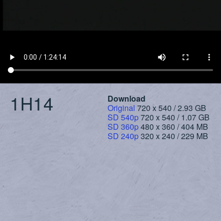
1H14
Download
Original
720 x 540 / 2.93 GB
SD 540p
720 x 540 / 1.07 GB
SD 360p
480 x 360 / 404 MB
SD 240p
320 x 240 / 229 MB