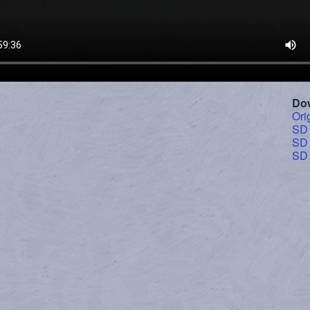
Do
Ori
SD
SD
SD