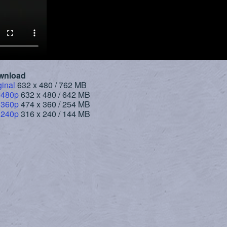
wnload
ginal
632 x 480 / 762 MB
 480p
632 x 480 / 642 MB
 360p
474 x 360 / 254 MB
 240p
316 x 240 / 144 MB